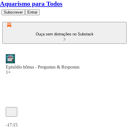
Aquarismo para Todos
Subscrever
Entrar
Ouça sem distrações no Substack
Episódio bônus - Perguntas & Respostas
1×
Hora atual: 0:00 / Tempo total: -17:15
-17:15