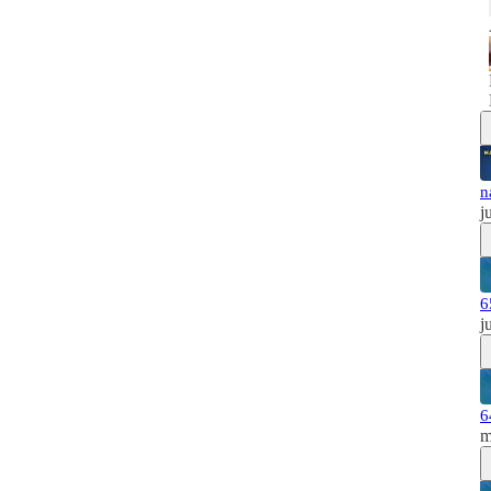
n
j
6
j
6
m