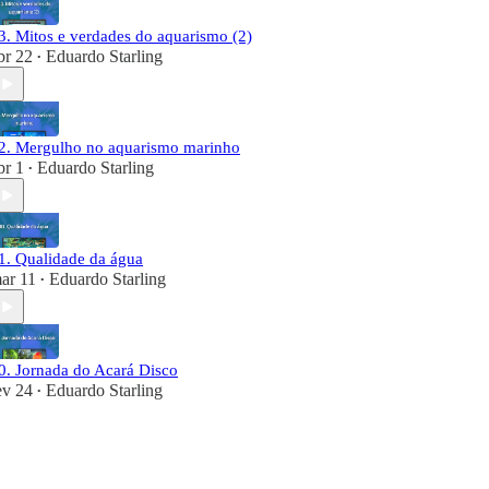
3. Mitos e verdades do aquarismo (2)
br 22
Eduardo Starling
•
2. Mergulho no aquarismo marinho
br 1
Eduardo Starling
•
1. Qualidade da água
ar 11
Eduardo Starling
•
0. Jornada do Acará Disco
ev 24
Eduardo Starling
•