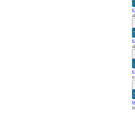
6
a
6
a
6
m
6
f