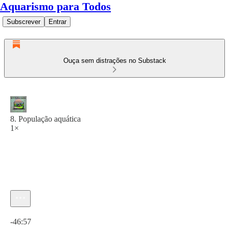
Aquarismo para Todos
Subscrever
Entrar
Ouça sem distrações no Substack
8. População aquática
1×
Hora atual: 0:00 / Tempo total: -46:57
-46:57