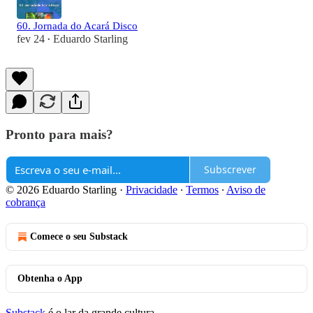
60. Jornada do Acará Disco
fev 24
Eduardo Starling
•
Pronto para mais?
Subscrever
© 2026 Eduardo Starling
·
Privacidade
∙
Termos
∙
Aviso de
cobrança
Comece o seu Substack
Obtenha o App
Substack
é o lar da grande cultura