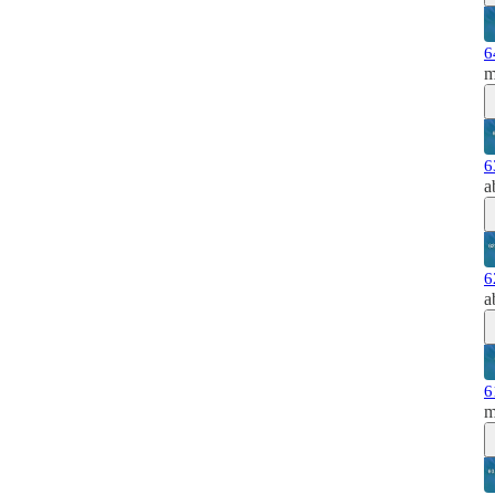
6
m
6
a
6
a
6
m