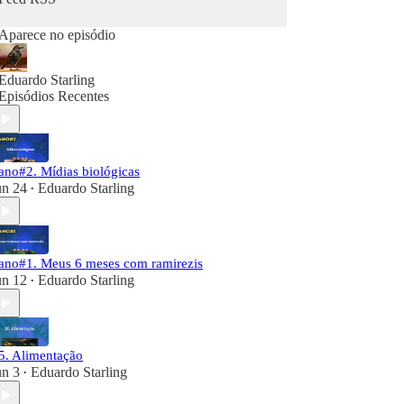
Aparece no episódio
Eduardo Starling
Episódios Recentes
ano#2. Mídias biológicas
un 24
Eduardo Starling
•
ano#1. Meus 6 meses com ramirezis
un 12
Eduardo Starling
•
5. Alimentação
un 3
Eduardo Starling
•