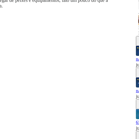
gar de peixes e equipamentos, falo um pouco do que a
a.
n
j
n
j
6
j