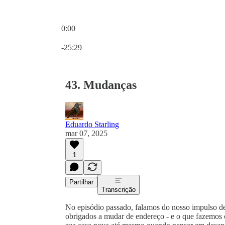
0:00
Hora atual: 0:00 / Tempo total: -25:29
-25:29
43. Mudanças
Eduardo Starling
mar 07, 2025
1
Partilhar
Transcrição
No episódio passado, falamos do nosso impulso d
obrigados a mudar de endereço - e o que fazemos 