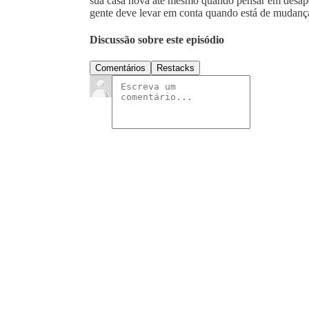
sua casa nova até mesmo quando pensar em desape
gente deve levar em conta quando está de mudanç
Discussão sobre este episódio
Comentários
Restacks