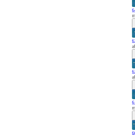
6
m
6
a
6
a
6
m
6