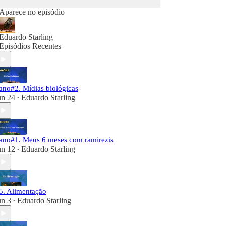
Aparece no episódio
Eduardo Starling
Episódios Recentes
ano#2. Mídias biológicas
un 24
Eduardo Starling
•
ano#1. Meus 6 meses com ramirezis
un 12
Eduardo Starling
•
5. Alimentação
un 3
Eduardo Starling
•