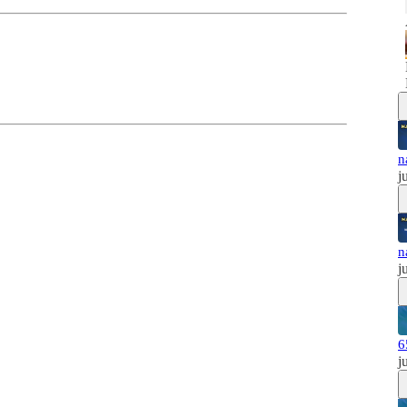
n
j
n
j
6
j