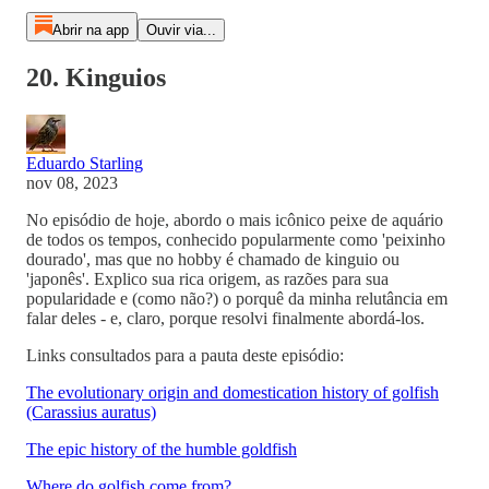
Abrir na app
Ouvir via...
20. Kinguios
Eduardo Starling
nov 08, 2023
No episódio de hoje, abordo o mais icônico peixe de aquário
de todos os tempos, conhecido popularmente como 'peixinho
dourado', mas que no hobby é chamado de kinguio ou
'japonês'. Explico sua rica origem, as razões para sua
popularidade e (como não?) o porquê da minha relutância em
falar deles - e, claro, porque resolvi finalmente abordá-los.
Links consultados para a pauta deste episódio:
The evolutionary origin and domestication history of golfish
(Carassius auratus)
The epic history of the humble goldfish
Where do golfish come from?