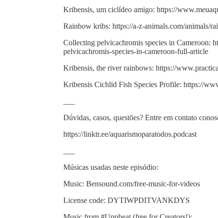
Kribensis, um ciclídeo amigo: https://www.meuaq
Rainbow kribs: https://a-z-animals.com/animals/ra
Collecting pelvicachromis species in Cameroon: ht
pelvicachromis-species-in-cameroon-full-article
Kribensis, the river rainbows: https://www.practic
Kribensis Cichlid Fish Species Profile: https://
___
Dúvidas, casos, questões? Entre em contato conos
https://linktr.ee/aquarismoparatodos.podcast
___
Músicas usadas neste episódio:
Music: Bensound.com/free-music-for-videos
License code: DYTIWPDITVANKDYS
Music from #Uppbeat (free for Creators!):