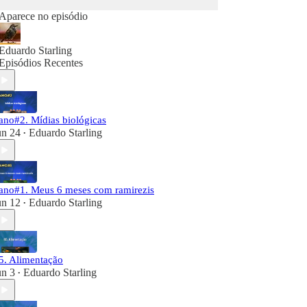
Aparece no episódio
Eduardo Starling
Episódios Recentes
ano#2. Mídias biológicas
un 24
Eduardo Starling
•
ano#1. Meus 6 meses com ramirezis
un 12
Eduardo Starling
•
5. Alimentação
un 3
Eduardo Starling
•