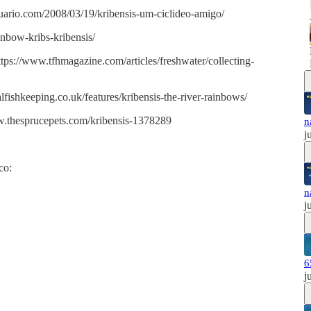
uario.com/2008/03/19/kribensis-um-ciclideo-amigo/
inbow-kribs-kribensis/
tps://www.tfhmagazine.com/articles/freshwater/collecting-
alfishkeeping.co.uk/features/kribensis-the-river-rainbows/
www.thesprucepets.com/kribensis-1378289
n
j
co:
n
j
6
j