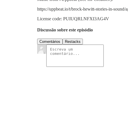
https://uppbeat.io/t/brock-hewitt-stories-in-sound/
License code: PUIUQRLNFXI3AG4V
Discussão sobre este episódio
Comentários
Restacks