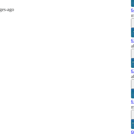
ages-ago
6
m
6
a
6
a
6
m
6