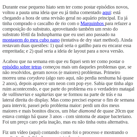
Durante esse pequeno hiato sem ter como postar episódios novos,
voltou a pauta uma ideia que eu já tinha comentado
aqui
: está
chegando a hora de uma revisão geral no aquário principal. Eu já
tinha comprado o cascalho de rio com o
Marquinhos
para refazer a
composição do substrato, aproveitando também um resto do
substrato fértil da Induspharma que eu usei ano passado na
montagem do meu cubo nano
(tentativa de dry start method). Ainda
restavam duas questões: 1) qual seria o gatilho para eu encarar essa
empreitada; e 2) qual seria a ideia de layout para a nova versão.
Acabou que na semana em que eu fiquei sem ter como postar o
episódio sobre tetras
começou mais um daqueles problemas que, se
não resolvidos, geram novos (e maiores) problemas. Primeiro
morreu uma
corydora
(algo raro aqui, não perdia nenhuma há quase
2 anos), depois aparece um neon com pop eye. Sabia que tinha algo
ruim acontecendo, e que parte do problema era o verdadeiro matagal
de
vallisnerias
e
sagitarias
que se formou na parte de trás e na
lateral direita do display. Mas como precisei esperar o fim de semana
para intervir, passei pelo problema maior: perdi um dos meus
maiores e mais bonitos discos, um
blue diamond
de quase 20cm que
estava comigo há quase 3 anos - com sintoma de ataque bacteriano.
Foi um preço caro pela inação, mas eu não tinha outra alternativa.
Fiz um vídeo (aqui) contando como foi o processo e mostrando o