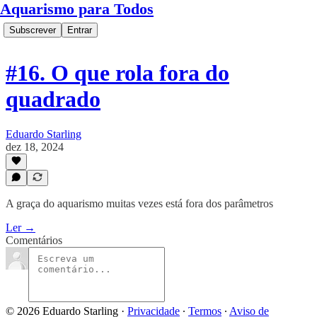
Aquarismo para Todos
Subscrever
Entrar
#16. O que rola fora do
quadrado
Eduardo Starling
dez 18, 2024
A graça do aquarismo muitas vezes está fora dos parâmetros
Ler →
Comentários
© 2026 Eduardo Starling
·
Privacidade
∙
Termos
∙
Aviso de