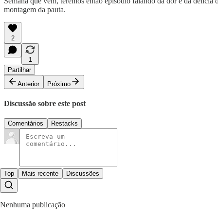
Semana que vem, teremos então episódio falando da dor e da delícia 
montagem da pauta.
2
1
Partilhar
Anterior
Próximo
Discussão sobre este post
Comentários
Restacks
Top
Mais recente
Discussões
Nenhuma publicação