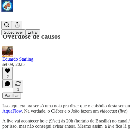
Subscrever
Entrar
Overdose de causos
Eduardo Starling
set 09, 2025
2
1
Partilhar
Isso aqui era pra ser só uma nota pra dizer que o episódio desta se
AquaFlow
. Na verdade, o Cléber e o João fazem um
videocast
(
live
),
A live vai acontecer hoje (9/set) às 20h (horário de Brasília) no c
por isso, mas não consegui avisar antes). Mesmo assim, a
live
fica lá