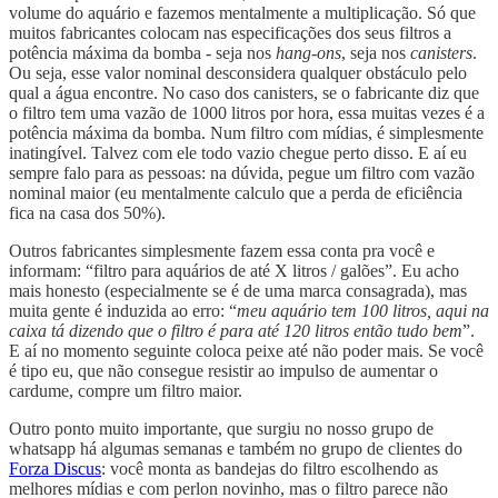
volume do aquário e fazemos mentalmente a multiplicação. Só que
muitos fabricantes colocam nas especificações dos seus filtros a
potência máxima da bomba - seja nos
hang-ons
, seja nos
canisters
.
Ou seja, esse valor nominal desconsidera qualquer obstáculo pelo
qual a água encontre. No caso dos canisters, se o fabricante diz que
o filtro tem uma vazão de 1000 litros por hora, essa muitas vezes é a
potência máxima da bomba. Num filtro com mídias, é simplesmente
inatingível. Talvez com ele todo vazio chegue perto disso. E aí eu
sempre falo para as pessoas: na dúvida, pegue um filtro com vazão
nominal maior (eu mentalmente calculo que a perda de eficiência
fica na casa dos 50%).
Outros fabricantes simplesmente fazem essa conta pra você e
informam: “filtro para aquários de até X litros / galões”. Eu acho
mais honesto (especialmente se é de uma marca consagrada), mas
muita gente é induzida ao erro: “
meu aquário tem 100 litros, aqui na
caixa tá dizendo que o filtro é para até 120 litros então tudo bem
”.
E aí no momento seguinte coloca peixe até não poder mais. Se você
é tipo eu, que não consegue resistir ao impulso de aumentar o
cardume, compre um filtro maior.
Outro ponto muito importante, que surgiu no nosso grupo de
whatsapp há algumas semanas e também no grupo de clientes do
Forza Discus
: você monta as bandejas do filtro escolhendo as
melhores mídias e com perlon novinho, mas o filtro parece não