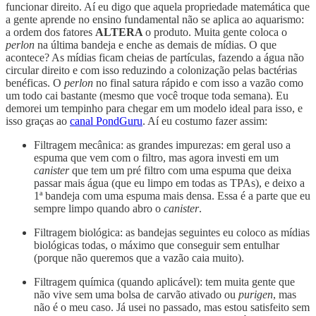
funcionar direito. Aí eu digo que aquela propriedade matemática que
a gente aprende no ensino fundamental não se aplica ao aquarismo:
a ordem dos fatores
ALTERA
o produto. Muita gente coloca o
perlon
na última bandeja e enche as demais de mídias. O que
acontece? As mídias ficam cheias de partículas, fazendo a água não
circular direito e com isso reduzindo a colonização pelas bactérias
benéficas. O
perlon
no final satura rápido e com isso a vazão como
um todo cai bastante (mesmo que você troque toda semana). Eu
demorei um tempinho para chegar em um modelo ideal para isso, e
isso graças ao
canal PondGuru
. Aí eu costumo fazer assim:
Filtragem mecânica: as grandes impurezas: em geral uso a
espuma que vem com o filtro, mas agora investi em um
canister
que tem um pré filtro com uma espuma que deixa
passar mais água (que eu limpo em todas as TPAs), e deixo a
1ª bandeja com uma espuma mais densa. Essa é a parte que eu
sempre limpo quando abro o
canister
.
Filtragem biológica: as bandejas seguintes eu coloco as mídias
biológicas todas, o máximo que conseguir sem entulhar
(porque não queremos que a vazão caia muito).
Filtragem química (quando aplicável): tem muita gente que
não vive sem uma bolsa de carvão ativado ou
purigen
, mas
não é o meu caso. Já usei no passado, mas estou satisfeito sem