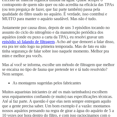
contraponto de quem não quer ou não acredita na eficácia das TPAs
(ou tem preguiça de fazer, que faz parte também) passa pela
qualidade do filtro usado no aquário. É verdade, isso contribui e
MUITO para manter o aquário saudável. Mas não é tudo.
Justamente por causa disso, depois de uns 3 episódios tocando no
assunto do ciclo do nitrogênio e da manutenção periódica dos
aquários (onde eu puxo a carta da TPA), eu resolvi gravar um
episódio só falando de filtragem
. Acho até que demorei a falar disso,
era pra ter sido logo na primeira temporada. Mas de fato eu não
tinha segurança de falar sobre isso naquele momento. Melhor pra
mim e melhor pra vocês.
Mas aí você se informa, escolhe um método de filtragem que melhor
se encaixa no tipo de fauna que pretende ter e tá tudo resolvido?
Nem sempre.
As montagens sugeridas pelos fabricantes
Muitos aquaristas iniciantes (e até os mais tarimbados) escolhem
seus equipamentos confiando (e muito) nas especificações técnicas.
Até aí faz parte. A questão é que elas nem sempre entregam aquilo
que a gente precisa saber. Um bom exemplo é a vazão: montamos
nossos aquários pensando na regra de girar a água do aquário de 5 a
10 vezes por hora dentro do filtro, e com isso raciocinamos com o