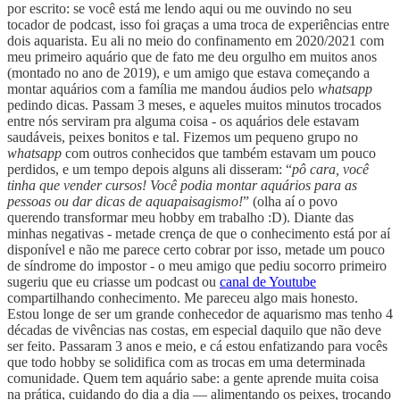
por escrito: se você está me lendo aqui ou me ouvindo no seu
tocador de podcast, isso foi graças a uma troca de experiências entre
dois aquarista. Eu ali no meio do confinamento em 2020/2021 com
meu primeiro aquário que de fato me deu orgulho em muitos anos
(montado no ano de 2019), e um amigo que estava começando a
montar aquários com a família me mandou áudios pelo
whatsapp
pedindo dicas. Passam 3 meses, e aqueles muitos minutos trocados
entre nós serviram pra alguma coisa - os aquários dele estavam
saudáveis, peixes bonitos e tal. Fizemos um pequeno grupo no
whatsapp
com outros conhecidos que também estavam um pouco
perdidos, e um tempo depois alguns ali disseram: “
pô cara, você
tinha que vender cursos! Você podia montar aquários para as
pessoas ou dar dicas de aquapaisagismo!
” (olha aí o povo
querendo transformar meu hobby em trabalho :D). Diante das
minhas negativas - metade crença de que o conhecimento está por aí
disponível e não me parece certo cobrar por isso, metade um pouco
de síndrome do impostor - o meu amigo que pediu socorro primeiro
sugeriu que eu criasse um podcast ou
canal de Youtube
compartilhando conhecimento. Me pareceu algo mais honesto.
Estou longe de ser um grande conhecedor de aquarismo mas tenho 4
décadas de vivências nas costas, em especial daquilo que não deve
ser feito. Passaram 3 anos e meio, e cá estou enfatizando para vocês
que todo hobby se solidifica com as trocas em uma determinada
comunidade. Quem tem aquário sabe: a gente aprende muita coisa
na prática, cuidando do dia a dia — alimentando os peixes, trocando