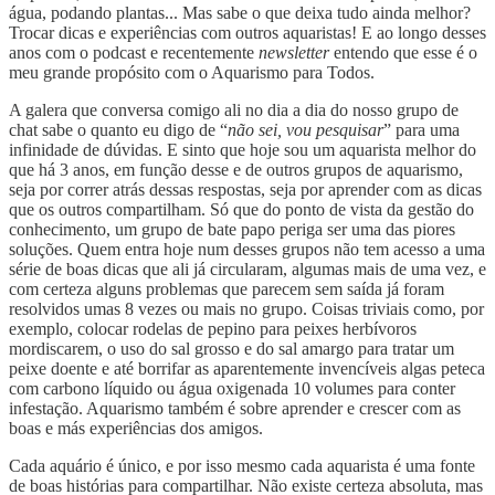
água, podando plantas... Mas sabe o que deixa tudo ainda melhor?
Trocar dicas e experiências com outros aquaristas! E ao longo desses
anos com o podcast e recentemente
newsletter
entendo que esse é o
meu grande propósito com o Aquarismo para Todos.
A galera que conversa comigo ali no dia a dia do nosso grupo de
chat sabe o quanto eu digo de “
não sei, vou pesquisar
” para uma
infinidade de dúvidas. E sinto que hoje sou um aquarista melhor do
que há 3 anos, em função desse e de outros grupos de aquarismo,
seja por correr atrás dessas respostas, seja por aprender com as dicas
que os outros compartilham. Só que do ponto de vista da gestão do
conhecimento, um grupo de bate papo periga ser uma das piores
soluções. Quem entra hoje num desses grupos não tem acesso a uma
série de boas dicas que ali já circularam, algumas mais de uma vez, e
com certeza alguns problemas que parecem sem saída já foram
resolvidos umas 8 vezes ou mais no grupo. Coisas triviais como, por
exemplo, colocar rodelas de pepino para peixes herbívoros
mordiscarem, o uso do sal grosso e do sal amargo para tratar um
peixe doente e até borrifar as aparentemente invencíveis algas peteca
com carbono líquido ou água oxigenada 10 volumes para conter
infestação. Aquarismo também é sobre aprender e crescer com as
boas e más experiências dos amigos.
Cada aquário é único, e por isso mesmo cada aquarista é uma fonte
de boas histórias para compartilhar. Não existe certeza absoluta, mas