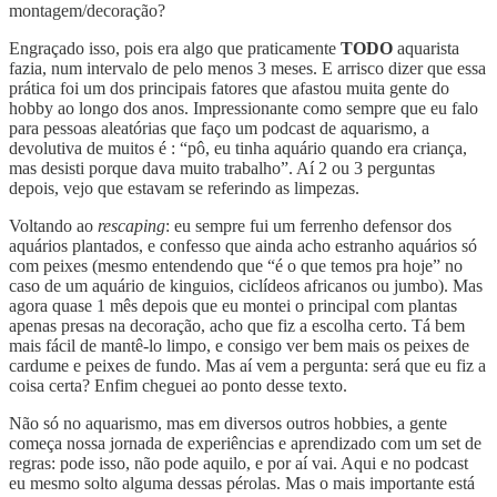
montagem/decoração?
Engraçado isso, pois era algo que praticamente
TODO
aquarista
fazia, num intervalo de pelo menos 3 meses. E arrisco dizer que essa
prática foi um dos principais fatores que afastou muita gente do
hobby ao longo dos anos. Impressionante como sempre que eu falo
para pessoas aleatórias que faço um podcast de aquarismo, a
devolutiva de muitos é : “pô, eu tinha aquário quando era criança,
mas desisti porque dava muito trabalho”. Aí 2 ou 3 perguntas
depois, vejo que estavam se referindo as limpezas.
Voltando ao
rescaping
: eu sempre fui um ferrenho defensor dos
aquários plantados, e confesso que ainda acho estranho aquários só
com peixes (mesmo entendendo que “é o que temos pra hoje” no
caso de um aquário de kinguios, ciclídeos africanos ou jumbo). Mas
agora quase 1 mês depois que eu montei o principal com plantas
apenas presas na decoração, acho que fiz a escolha certo. Tá bem
mais fácil de mantê-lo limpo, e consigo ver bem mais os peixes de
cardume e peixes de fundo. Mas aí vem a pergunta: será que eu fiz a
coisa certa? Enfim cheguei ao ponto desse texto.
Não só no aquarismo, mas em diversos outros hobbies, a gente
começa nossa jornada de experiências e aprendizado com um set de
regras: pode isso, não pode aquilo, e por aí vai. Aqui e no podcast
eu mesmo solto alguma dessas pérolas. Mas o mais importante está