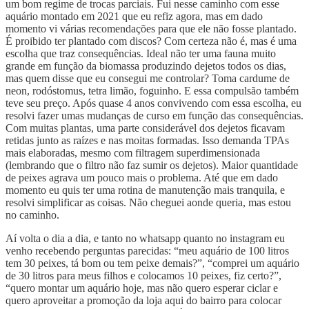
um bom regime de trocas parciais. Fui nesse caminho com esse
aquário montado em 2021 que eu refiz agora, mas em dado
momento vi várias recomendações para que ele não fosse plantado.
É proibido ter plantado com discos? Com certeza não é, mas é uma
escolha que traz consequências. Ideal não ter uma fauna muito
grande em função da biomassa produzindo dejetos todos os dias,
mas quem disse que eu consegui me controlar? Toma cardume de
neon, rodóstomus, tetra limão, foguinho. E essa compulsão também
teve seu preço. Após quase 4 anos convivendo com essa escolha, eu
resolvi fazer umas mudanças de curso em função das consequências.
Com muitas plantas, uma parte considerável dos dejetos ficavam
retidas junto as raízes e nas moitas formadas. Isso demanda TPAs
mais elaboradas, mesmo com filtragem superdimensionada
(lembrando que o filtro não faz sumir os dejetos). Maior quantidade
de peixes agrava um pouco mais o problema. Até que em dado
momento eu quis ter uma rotina de manutenção mais tranquila, e
resolvi simplificar as coisas. Não cheguei aonde queria, mas estou
no caminho.
Aí volta o dia a dia, e tanto no whatsapp quanto no instagram eu
venho recebendo perguntas parecidas: “meu aquário de 100 litros
tem 30 peixes, tá bom ou tem peixe demais?”, “comprei um aquário
de 30 litros para meus filhos e colocamos 10 peixes, fiz certo?”,
“quero montar um aquário hoje, mas não quero esperar ciclar e
quero aproveitar a promoção da loja aqui do bairro para colocar