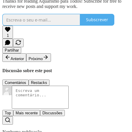
Thanks for reading Aquarismo para Todos! Subscribe for free to
receive new posts and support my work.
Subscrever
1
Partilhar
Anterior
Próximo
Discussão sobre este post
Comentários
Restacks
Top
Mais recente
Discussões
Nenhuma publicação