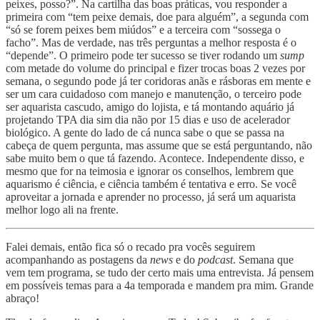
peixes, posso?”. Na cartilha das boas práticas, vou responder a
primeira com “tem peixe demais, doe para alguém”, a segunda com
“só se forem peixes bem miúdos” e a terceira com “sossega o
facho”. Mas de verdade, nas três perguntas a melhor resposta é o
“depende”. O primeiro pode ter sucesso se tiver rodando um
sump
com metade do volume do principal e fizer trocas boas 2 vezes por
semana, o segundo pode já ter coridoras anãs e rásboras em mente e
ser um cara cuidadoso com manejo e manutenção, o terceiro pode
ser aquarista cascudo, amigo do lojista, e tá montando aquário já
projetando TPA dia sim dia não por 15 dias e uso de acelerador
biológico. A gente do lado de cá nunca sabe o que se passa na
cabeça de quem pergunta, mas assume que se está perguntando, não
sabe muito bem o que tá fazendo. Acontece. Independente disso, e
mesmo que for na teimosia e ignorar os conselhos, lembrem que
aquarismo é ciência, e ciência também é tentativa e erro. Se você
aproveitar a jornada e aprender no processo, já será um aquarista
melhor logo ali na frente.
Falei demais, então fica só o recado pra vocês seguirem
acompanhando as postagens da
news
e do
podcast
. Semana que
vem tem programa, se tudo der certo mais uma entrevista. Já pensem
em possíveis temas para a 4a temporada e mandem pra mim. Grande
abraço!