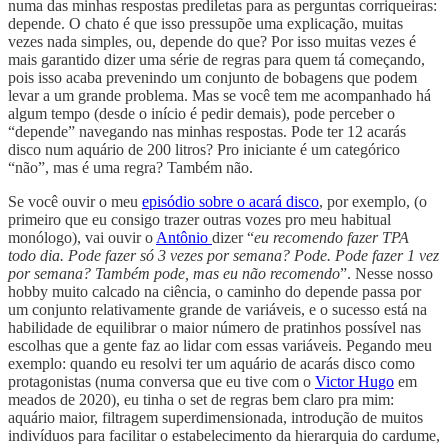
numa das minhas respostas prediletas para as perguntas corriqueiras:
depende. O chato é que isso pressupõe uma explicação, muitas
vezes nada simples, ou, depende do que? Por isso muitas vezes é
mais garantido dizer uma série de regras para quem tá começando,
pois isso acaba prevenindo um conjunto de bobagens que podem
levar a um grande problema. Mas se você tem me acompanhado há
algum tempo (desde o início é pedir demais), pode perceber o
“depende” navegando nas minhas respostas. Pode ter 12 acarás
disco num aquário de 200 litros? Pro iniciante é um categórico
“não”, mas é uma regra? Também não.
Se você ouvir o meu
episódio sobre o acará disco
, por exemplo, (o
primeiro que eu consigo trazer outras vozes pro meu habitual
monólogo), vai ouvir o
Antônio
dizer “
eu recomendo fazer TPA
todo dia. Pode fazer só 3 vezes por semana? Pode. Pode fazer 1 vez
por semana? Também pode, mas eu não recomendo
”. Nesse nosso
hobby muito calcado na ciência, o caminho do depende passa por
um conjunto relativamente grande de variáveis, e o sucesso está na
habilidade de equilibrar o maior número de pratinhos possível nas
escolhas que a gente faz ao lidar com essas variáveis. Pegando meu
exemplo: quando eu resolvi ter um aquário de acarás disco como
protagonistas (numa conversa que eu tive com o
Victor Hugo
em
meados de 2020), eu tinha o set de regras bem claro pra mim:
aquário maior, filtragem superdimensionada, introdução de muitos
indivíduos para facilitar o estabelecimento da hierarquia do cardume,